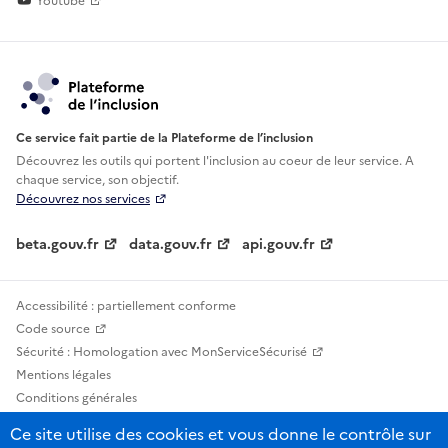
Youtube
Ce service fait partie de la Plateforme de l’inclusion
Découvrez les outils qui portent l'inclusion au
coeur de leur service. A
chaque service, son objectif.
Découvrez nos services
beta.gouv.fr
data.gouv.fr
api.gouv.fr
Accessibilité : partiellement conforme
Code source
Sécurité : Homologation avec MonServiceSécurisé
Mentions légales
Conditions générales
Confidentialité
Ce site utilise des cookies et vous donne le contrôle sur
Statistiques, lexiques et indicateurs