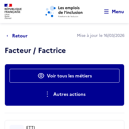
Retour au début de la page
Panneau de gestion des cookies
Aller au menu principal
Aller au contenu principal
Menu
Retour
Mise à jour le 16/03/2026
Facteur / Factrice
Actions rapides
Voir tous les métiers
Autres actions
ETTI