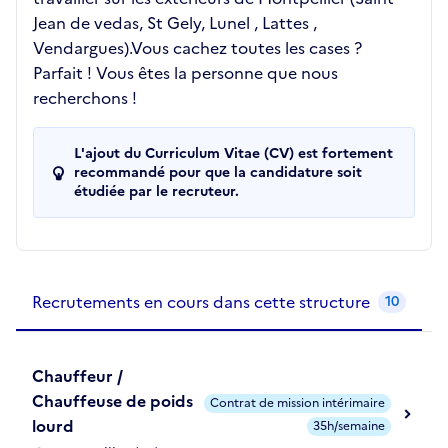
Jean de vedas, St Gely, Lunel , Lattes ,
Vendargues).Vous cachez toutes les cases ?
Parfait ! Vous êtes la personne que nous
recherchons !
L'ajout du Curriculum Vitae (CV) est fortement
recommandé pour que la candidature soit
étudiée par le recruteur.
Recrutements de la structure
slide
1
of 1
Recrutements en cours dans cette structure
10
Chauffeur /
Chauffeuse de poids
Contrat de mission intérimaire
lourd
35h/semaine