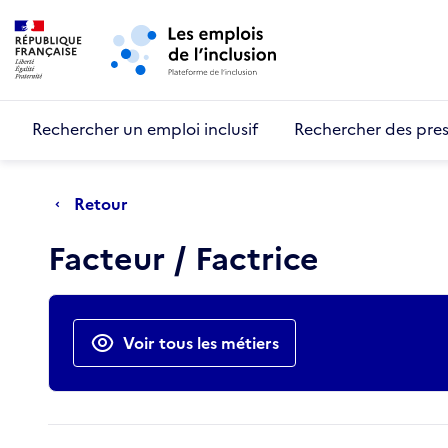
Retour au début de la page
Panneau de gestion des cookies
Aller au menu principal
Aller au contenu principal
Rechercher un emploi inclusif
Rechercher des pres
Retour
Facteur / Factrice
Actions rapides
Voir tous les métiers