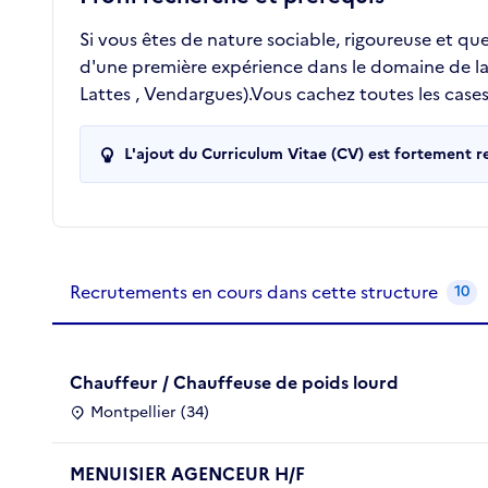
Si vous êtes de nature sociable, rigoureuse et q
d'une première expérience dans le domaine de la li
Lattes , Vendargues).Vous cachez toutes les cases
L'ajout du Curriculum Vitae (CV) est fortement 
Recrutements de la structure
slide
1
of 1
Recrutements en cours dans cette structure
10
Chauffeur / Chauffeuse de poids lourd
Montpellier (34)
MENUISIER AGENCEUR H/F