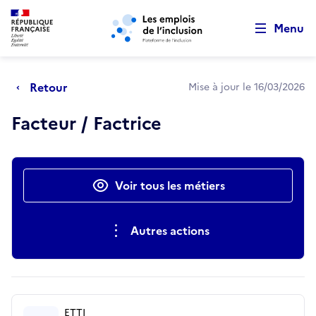
Retour au début de la page
Panneau de gestion des cookies
Aller au menu principal
Aller au contenu principal
Menu
Retour
Mise à jour le 16/03/2026
Facteur / Factrice
Actions rapides
Voir tous les métiers
Autres actions
ETTI