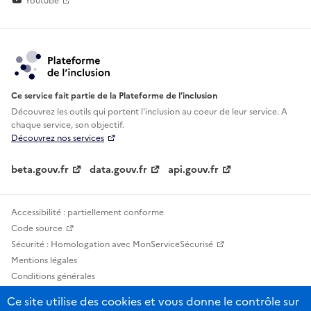
Youtube
Ce service fait partie de la Plateforme de l’inclusion
Découvrez les outils qui portent l'inclusion au
coeur de leur service. A
chaque service, son objectif.
Découvrez nos services
beta.gouv.fr
data.gouv.fr
api.gouv.fr
Accessibilité : partiellement conforme
Code source
Sécurité : Homologation avec MonServiceSécurisé
Mentions légales
Conditions générales
Confidentialité
Ce site utilise des cookies et vous donne le contrôle sur
Statistiques, lexiques et indicateurs