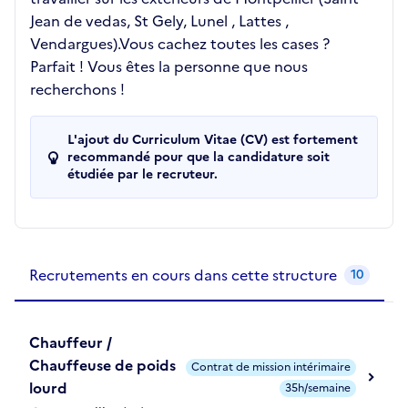
Jean de vedas, St Gely, Lunel , Lattes ,
Vendargues).Vous cachez toutes les cases ?
Parfait ! Vous êtes la personne que nous
recherchons !
L'ajout du Curriculum Vitae (CV) est fortement
recommandé pour que la candidature soit
étudiée par le recruteur.
Recrutements de la structure
slide
1
of 1
Recrutements en cours dans cette structure
10
Chauffeur /
Chauffeuse de poids
Contrat de mission intérimaire
lourd
35h/semaine