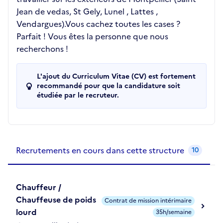
Jean de vedas, St Gely, Lunel , Lattes ,
Vendargues).Vous cachez toutes les cases ?
Parfait ! Vous êtes la personne que nous
recherchons !
L'ajout du Curriculum Vitae (CV) est fortement
recommandé pour que la candidature soit
étudiée par le recruteur.
Recrutements de la structure
slide
1
of 1
Recrutements en cours dans cette structure
10
Chauffeur /
Chauffeuse de poids
Contrat de mission intérimaire
lourd
35h/semaine