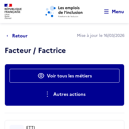
Retour au début de la page
Panneau de gestion des cookies
Aller au menu principal
Aller au contenu principal
Menu
Retour
Mise à jour le 16/03/2026
Facteur / Factrice
Actions rapides
Voir tous les métiers
Autres actions
ETTI