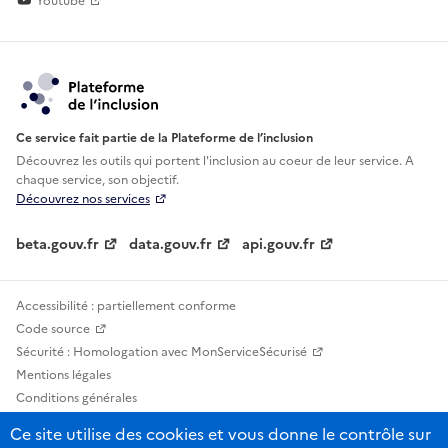
Youtube
Ce service fait partie de la Plateforme de l’inclusion
Découvrez les outils qui portent l'inclusion au
coeur de leur service. A
chaque service, son objectif.
Découvrez nos services
beta.gouv.fr
data.gouv.fr
api.gouv.fr
Accessibilité : partiellement conforme
Code source
Sécurité : Homologation avec MonServiceSécurisé
Mentions légales
Conditions générales
Confidentialité
Ce site utilise des cookies et vous donne le contrôle sur
Statistiques, lexiques et indicateurs