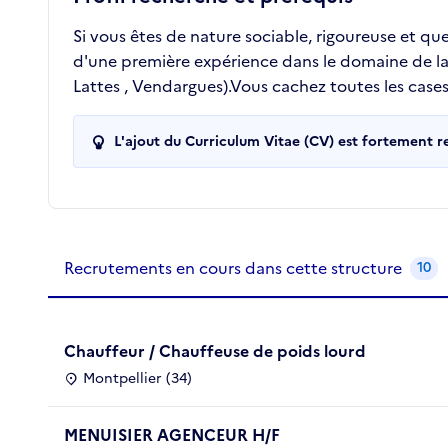
Si vous êtes de nature sociable, rigoureuse et q
d'une première expérience dans le domaine de la li
Lattes , Vendargues).Vous cachez toutes les cases
L'ajout du Curriculum Vitae (CV) est fortement 
Recrutements de la structure
slide
1
of 1
Recrutements en cours dans cette structure
10
Chauffeur / Chauffeuse de poids lourd
Montpellier (34)
MENUISIER AGENCEUR H/F