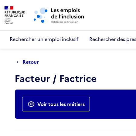
Retour au début de la page
Panneau de gestion des cookies
Aller au menu principal
Aller au contenu principal
Rechercher un emploi inclusif
Rechercher des pres
Retour
Facteur / Factrice
Actions rapides
Voir tous les métiers