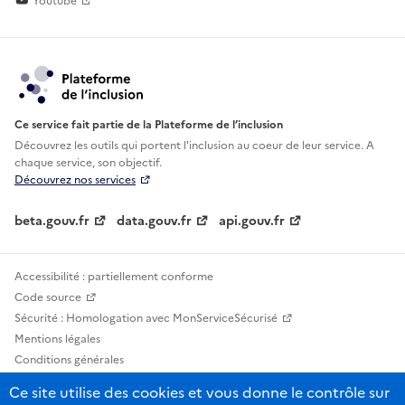
Youtube
Ce service fait partie de la Plateforme de l’inclusion
Découvrez les outils qui portent l'inclusion au
coeur de leur service. A
chaque service, son objectif.
Découvrez nos services
beta.gouv.fr
data.gouv.fr
api.gouv.fr
Accessibilité : partiellement conforme
Code source
Sécurité : Homologation avec MonServiceSécurisé
Mentions légales
Conditions générales
Confidentialité
Ce site utilise des cookies et vous donne le contrôle sur
Statistiques, lexiques et indicateurs