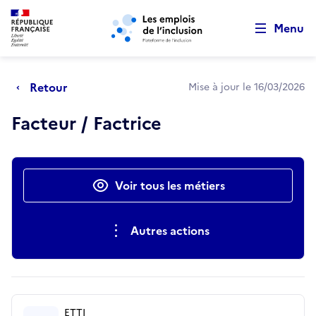
Retour au début de la page
Panneau de gestion des cookies
Aller au menu principal
Aller au contenu principal
Menu
Retour
Mise à jour le 16/03/2026
Facteur / Factrice
Actions rapides
Voir tous les métiers
Autres actions
ETTI