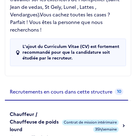
Jean de vedas, St Gely, Lunel , Lattes ,
Vendargues).Vous cachez toutes les cases ?
Parfait ! Vous êtes la personne que nous
recherchons !
L'ajout du Curriculum Vitae (CV) est fortement
recommandé pour que la candidature soit
étudiée par le recruteur.
Recrutements de la structure
slide
1
of 1
Recrutements en cours dans cette structure
10
Chauffeur /
Chauffeuse de poids
Contrat de mission intérimaire
lourd
35h/semaine