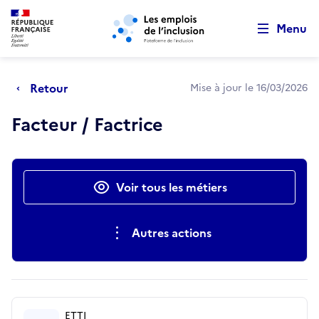
Retour au début de la page
Panneau de gestion des cookies
Aller au menu principal
Aller au contenu principal
Menu
Retour
Mise à jour le 16/03/2026
Facteur / Factrice
Actions rapides
Voir tous les métiers
Autres actions
ETTI