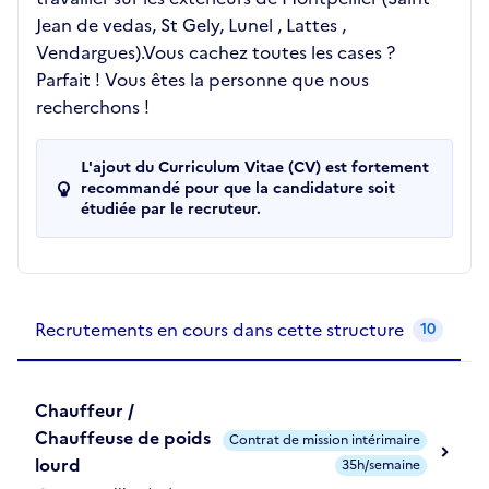
Jean de vedas, St Gely, Lunel , Lattes ,
Vendargues).Vous cachez toutes les cases ?
Parfait ! Vous êtes la personne que nous
recherchons !
L'ajout du Curriculum Vitae (CV) est fortement
recommandé pour que la candidature soit
étudiée par le recruteur.
Recrutements de la structure
slide
1
of 1
Recrutements en cours dans cette structure
10
Chauffeur /
Chauffeuse de poids
Contrat de mission intérimaire
lourd
35h/semaine