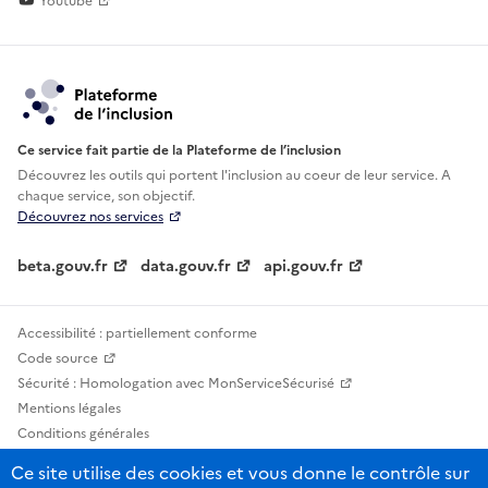
Youtube
Ce service fait partie de la Plateforme de l’inclusion
Découvrez les outils qui portent l'inclusion au
coeur de leur service. A
chaque service, son objectif.
Découvrez nos services
beta.gouv.fr
data.gouv.fr
api.gouv.fr
Accessibilité : partiellement conforme
Code source
Sécurité : Homologation avec MonServiceSécurisé
Mentions légales
Conditions générales
Confidentialité
Ce site utilise des cookies et vous donne le contrôle sur
Statistiques, lexiques et indicateurs