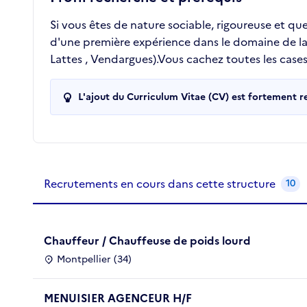
Si vous êtes de nature sociable, rigoureuse et q
d'une première expérience dans le domaine de la li
Lattes , Vendargues).Vous cachez toutes les cases
L'ajout du Curriculum Vitae (CV) est fortement 
Recrutements de la structure
slide
1
of 1
Recrutements en cours dans cette structure
10
Chauffeur / Chauffeuse de poids lourd
Montpellier (34)
MENUISIER AGENCEUR H/F