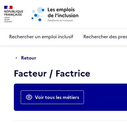
Retour au début de la page
Panneau de gestion des cookies
Aller au menu principal
Aller au contenu principal
Rechercher un emploi inclusif
Rechercher des pres
Retour
Facteur / Factrice
Actions rapides
Voir tous les métiers