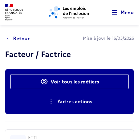
Retour au début de la page
Panneau de gestion des cookies
Aller au menu principal
Aller au contenu principal
Menu
Retour
Mise à jour le 16/03/2026
Facteur / Factrice
Actions rapides
Voir tous les métiers
Autres actions
ETTI