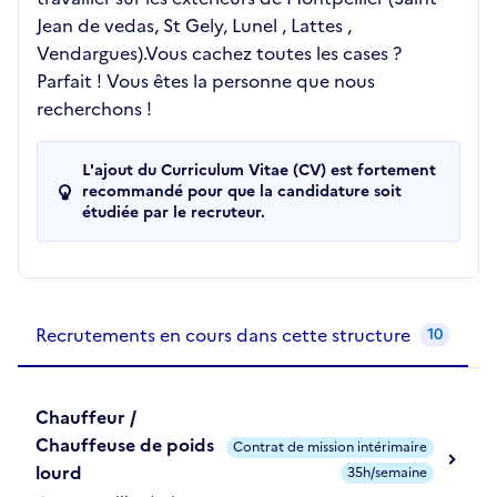
Jean de vedas, St Gely, Lunel , Lattes ,
Vendargues).Vous cachez toutes les cases ?
Parfait ! Vous êtes la personne que nous
recherchons !
L'ajout du Curriculum Vitae (CV) est fortement
recommandé pour que la candidature soit
étudiée par le recruteur.
Recrutements de la structure
slide
1
of 1
Recrutements en cours dans cette structure
10
Chauffeur /
Chauffeuse de poids
Contrat de mission intérimaire
lourd
35h/semaine