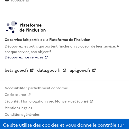
Youtube
Ce service fait partie de la Plateforme de l’inclusion
Découvrez les outils qui portent l'inclusion au
coeur de leur service. A
chaque service, son objectif.
Découvrez nos services
beta.gouv.fr
data.gouv.fr
api.gouv.fr
Accessibilité : partiellement conforme
Code source
Sécurité : Homologation avec MonServiceSécurisé
Mentions légales
Conditions générales
Confidentialité
Ce site utilise des cookies et vous donne le contrôle sur
Statistiques, lexiques et indicateurs