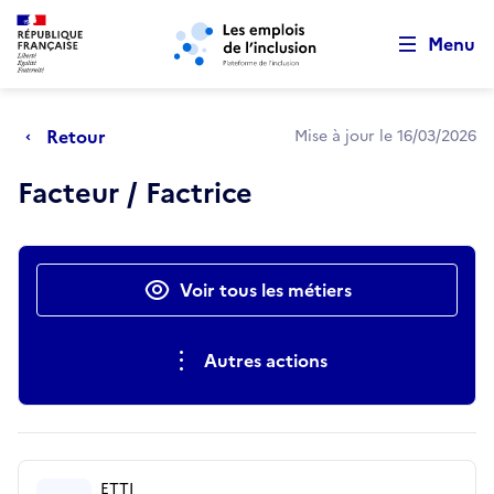
Retour au début de la page
Panneau de gestion des cookies
Aller au menu principal
Aller au contenu principal
Menu
Retour
Mise à jour le 16/03/2026
Facteur / Factrice
Actions rapides
Voir tous les métiers
Autres actions
ETTI