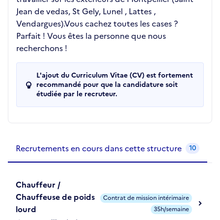
Jean de vedas, St Gely, Lunel , Lattes ,
Vendargues).Vous cachez toutes les cases ?
Parfait ! Vous êtes la personne que nous
recherchons !
L'ajout du Curriculum Vitae (CV) est fortement
recommandé pour que la candidature soit
étudiée par le recruteur.
Recrutements de la structure
slide
1
of 1
Recrutements en cours dans cette structure
10
Chauffeur /
Chauffeuse de poids
Contrat de mission intérimaire
lourd
35h/semaine