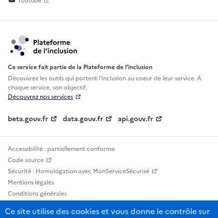
Youtube
Ce service fait partie de la Plateforme de l’inclusion
Découvrez les outils qui portent l'inclusion au
coeur de leur service. A
chaque service, son objectif.
Découvrez nos services
beta.gouv.fr
data.gouv.fr
api.gouv.fr
Accessibilité : partiellement conforme
Code source
Sécurité : Homologation avec MonServiceSécurisé
Mentions légales
Conditions générales
Confidentialité
Ce site utilise des cookies et vous donne le contrôle sur
Statistiques, lexiques et indicateurs