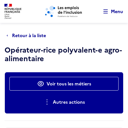
Retour au début de la page
Panneau de gestion des cookies
Aller au menu principal
Aller au contenu principal
Menu
Retour à la liste
Opérateur-rice polyvalent-e agro-
alimentaire
Actions rapides
Voir tous les métiers
Autres actions