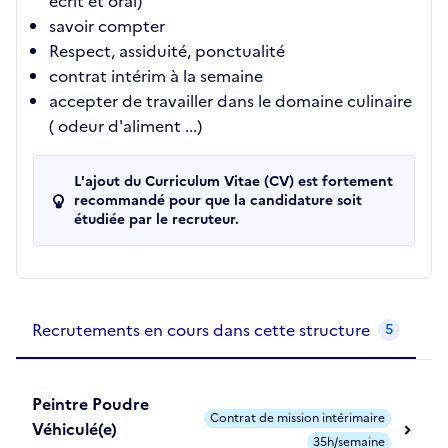
écrit et oral)
savoir compter
Respect, assiduité, ponctualité
contrat intérim à la semaine
accepter de travailler dans le domaine culinaire
( odeur d'aliment ...)
L'ajout du Curriculum Vitae (CV) est fortement
recommandé pour que la candidature soit
étudiée par le recruteur.
Recrutements de la structure
slide
1
of 1
Recrutements en cours dans cette structure
5
Peintre Poudre
Contrat de mission intérimaire
Véhiculé(e)
35h/semaine