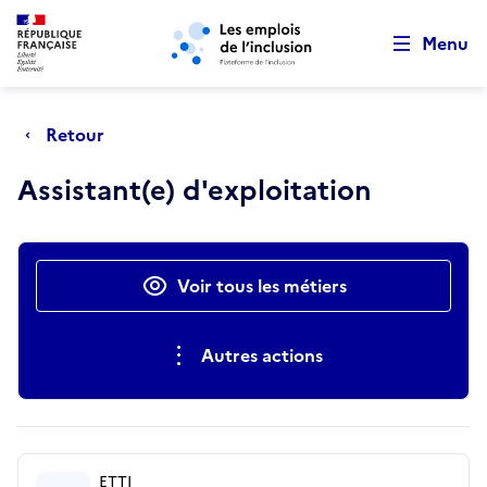
Retour au début de la page
Panneau de gestion des cookies
Aller au menu principal
Aller au contenu principal
Menu
Retour
Assistant(e) d'exploitation
Actions rapides
Voir tous les métiers
Autres actions
ETTI