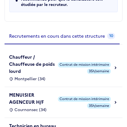
étudiée par le recruteur.
Recrutements de la structure
slide
1
of 1
Recrutements en cours dans cette structure
10
Chauffeur /
Chauffeuse de poids
Contrat de mission intérimaire
lourd
35h/semaine
Montpellier (34)
MENUISIER
Contrat de mission intérimaire
AGENCEUR H/F
35h/semaine
Cournonsec (34)
Technicien en bureau