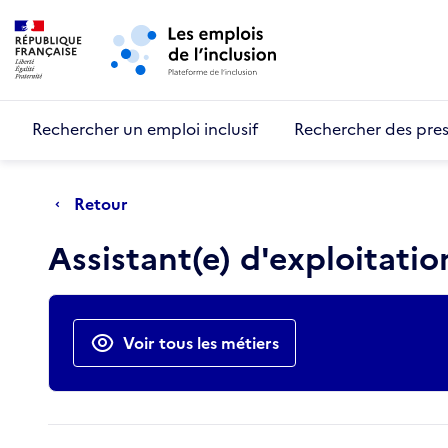
Retour au début de la page
Panneau de gestion des cookies
Aller au menu principal
Aller au contenu principal
Rechercher un emploi inclusif
Rechercher des pres
Retour
Assistant(e) d'exploitatio
Actions rapides
Voir tous les métiers