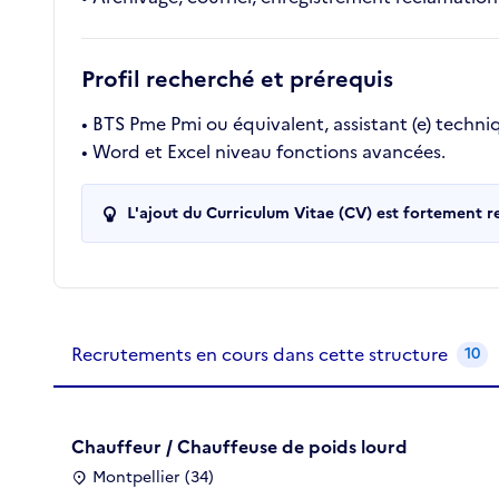
Profil recherché et prérequis
• BTS Pme Pmi ou équivalent, assistant (e) techni
• Word et Excel niveau fonctions avancées.
L'ajout du Curriculum Vitae (CV) est fortement 
Recrutements de la structure
slide
1
of 1
Recrutements en cours dans cette structure
10
Chauffeur / Chauffeuse de poids lourd
Montpellier (34)