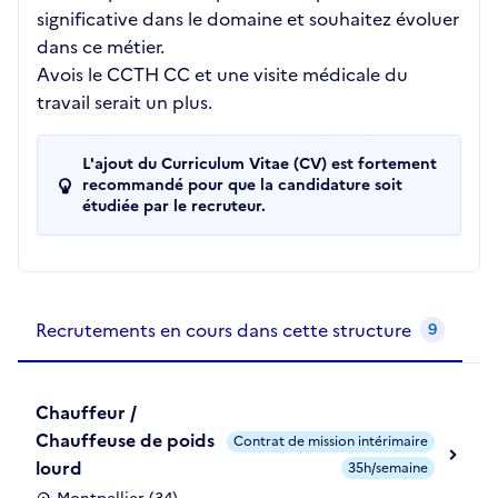
significative dans le domaine et souhaitez évoluer
dans ce métier.
Avois le CCTH CC et une visite médicale du
travail serait un plus.
L'ajout du Curriculum Vitae (CV) est fortement
recommandé pour que la candidature soit
étudiée par le recruteur.
Recrutements de la structure
slide
1
of 1
Recrutements en cours dans cette structure
9
Chauffeur /
Chauffeuse de poids
Contrat de mission intérimaire
lourd
35h/semaine