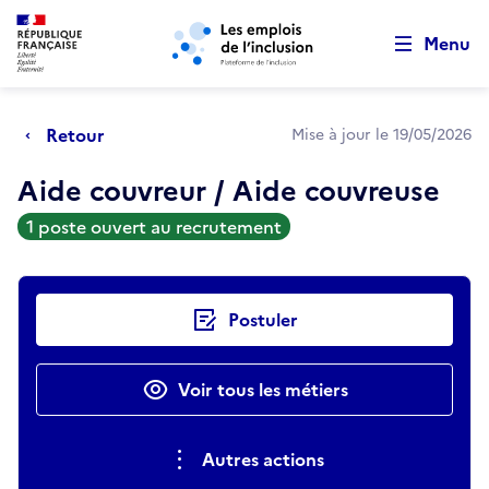
Retour au début de la page
Panneau de gestion des cookies
Aller au menu principal
Aller au contenu principal
Menu
Retour
Mise à jour le 19/05/2026
Aide couvreur / Aide couvreuse
1 poste ouvert au recrutement
Actions rapides
Postuler
Voir tous les métiers
Autres actions