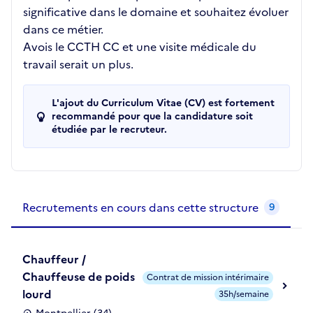
significative dans le domaine et souhaitez évoluer
dans ce métier.
Avois le CCTH CC et une visite médicale du
travail serait un plus.
L'ajout du Curriculum Vitae (CV) est fortement
recommandé pour que la candidature soit
étudiée par le recruteur.
Recrutements de la structure
slide
1
of 1
Recrutements en cours dans cette structure
9
Chauffeur /
Chauffeuse de poids
Contrat de mission intérimaire
lourd
35h/semaine