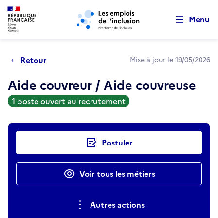
Retour au début de la page
Panneau de gestion des cookies
Aller au menu principal
Aller au contenu principal
Menu
Retour
Mise à jour le 19/05/2026
Aide couvreur / Aide couvreuse
1 poste ouvert au recrutement
Actions rapides
Postuler
Voir tous les métiers
Autres actions