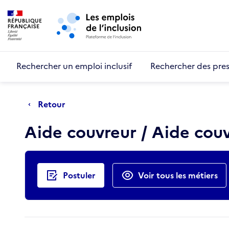
Retour au début de la page
Panneau de gestion des cookies
Aller au menu principal
Aller au contenu principal
Rechercher un emploi inclusif
Rechercher des pres
Retour
Aide couvreur / Aide cou
Actions rapides
Postuler
Voir tous les métiers