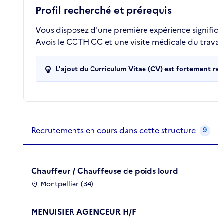
Profil recherché et prérequis
Vous disposez d'une première expérience signific
Avois le CCTH CC et une visite médicale du travai
L'ajout du Curriculum Vitae (CV) est fortement 
Recrutements de la structure
slide
1
of 1
Recrutements en cours dans cette structure
9
Chauffeur / Chauffeuse de poids lourd
Montpellier (34)
MENUISIER AGENCEUR H/F