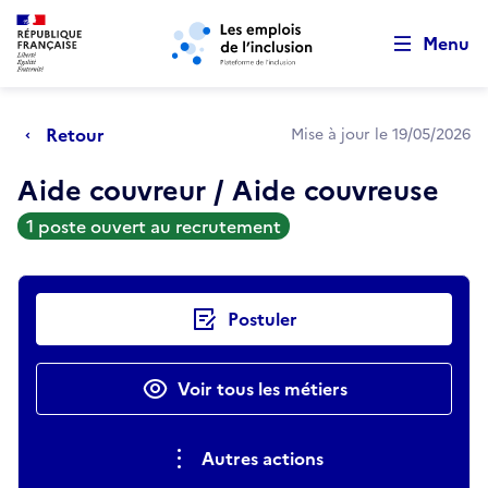
Retour au début de la page
Panneau de gestion des cookies
Aller au menu principal
Aller au contenu principal
Menu
Retour
Mise à jour le 19/05/2026
Aide couvreur / Aide couvreuse
1 poste ouvert au recrutement
Actions rapides
Postuler
Voir tous les métiers
Autres actions