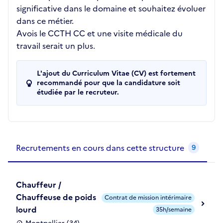
significative dans le domaine et souhaitez évoluer
dans ce métier.
Avois le CCTH CC et une visite médicale du
travail serait un plus.
L'ajout du Curriculum Vitae (CV) est fortement
recommandé pour que la candidature soit
étudiée par le recruteur.
Recrutements de la structure
slide
1
of 1
Recrutements en cours dans cette structure
9
Chauffeur /
Chauffeuse de poids
Contrat de mission intérimaire
lourd
35h/semaine