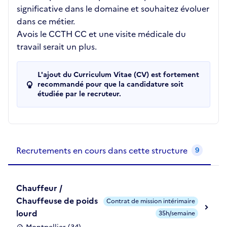
significative dans le domaine et souhaitez évoluer
dans ce métier.
Avois le CCTH CC et une visite médicale du
travail serait un plus.
L'ajout du Curriculum Vitae (CV) est fortement
recommandé pour que la candidature soit
étudiée par le recruteur.
Recrutements de la structure
slide
1
of 1
Recrutements en cours dans cette structure
9
Chauffeur /
Chauffeuse de poids
Contrat de mission intérimaire
lourd
35h/semaine