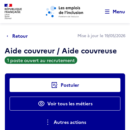
Retour au début de la page
Panneau de gestion des cookies
Aller au menu principal
Aller au contenu principal
Menu
Retour
Mise à jour le 19/05/2026
Aide couvreur / Aide couvreuse
1 poste ouvert au recrutement
Actions rapides
Postuler
Voir tous les métiers
Autres actions