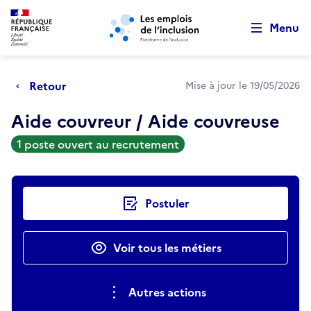
Retour au début de la page
Panneau de gestion des cookies
Aller au menu principal
Aller au contenu principal
Menu
Retour
Mise à jour le 19/05/2026
Aide couvreur / Aide couvreuse
1 poste ouvert au recrutement
Actions rapides
Postuler
Voir tous les métiers
Autres actions