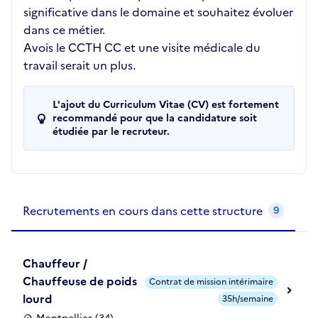
significative dans le domaine et souhaitez évoluer
dans ce métier.
Avois le CCTH CC et une visite médicale du
travail serait un plus.
L'ajout du Curriculum Vitae (CV) est fortement
recommandé pour que la candidature soit
étudiée par le recruteur.
Recrutements de la structure
slide
1
of 1
Recrutements en cours dans cette structure
9
Chauffeur /
Chauffeuse de poids
Contrat de mission intérimaire
lourd
35h/semaine