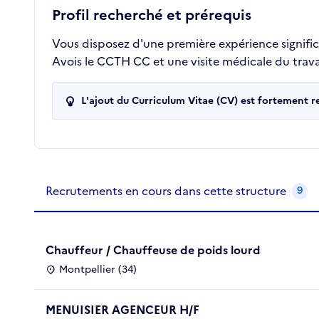
Profil recherché et prérequis
Vous disposez d'une première expérience signific
Avois le CCTH CC et une visite médicale du travai
L'ajout du Curriculum Vitae (CV) est fortement 
Recrutements de la structure
slide
1
of 1
Recrutements en cours dans cette structure
9
Chauffeur / Chauffeuse de poids lourd
Montpellier (34)
MENUISIER AGENCEUR H/F