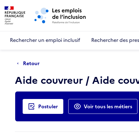
Retour au début de la page
Panneau de gestion des cookies
Aller au menu principal
Aller au contenu principal
Rechercher un emploi inclusif
Rechercher des pres
Retour
Aide couvreur / Aide cou
Actions rapides
Postuler
Voir tous les métiers