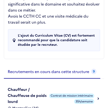
significative dans le domaine et souhaitez évoluer
dans ce métier.
Avois le CCTH CC et une visite médicale du
travail serait un plus.
L'ajout du Curriculum Vitae (CV) est fortement
recommandé pour que la candidature soit
étudiée par le recruteur.
Recrutements de la structure
slide
1
of 1
Recrutements en cours dans cette structure
9
Chauffeur /
Chauffeuse de poids
Contrat de mission intérimaire
lourd
35h/semaine