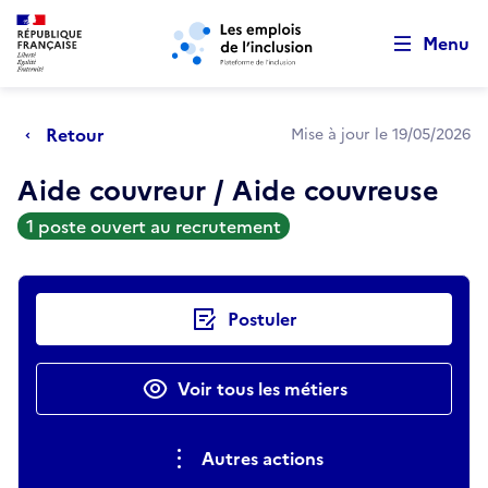
Retour au début de la page
Panneau de gestion des cookies
Aller au menu principal
Aller au contenu principal
Menu
Retour
Mise à jour le 19/05/2026
Aide couvreur / Aide couvreuse
1 poste ouvert au recrutement
Actions rapides
Postuler
Voir tous les métiers
Autres actions