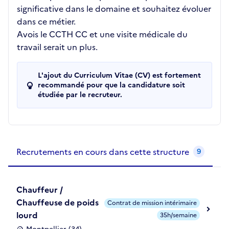
significative dans le domaine et souhaitez évoluer
dans ce métier.
Avois le CCTH CC et une visite médicale du
travail serait un plus.
L'ajout du Curriculum Vitae (CV) est fortement
recommandé pour que la candidature soit
étudiée par le recruteur.
Recrutements de la structure
slide
1
of 1
Recrutements en cours dans cette structure
9
Chauffeur /
Chauffeuse de poids
Contrat de mission intérimaire
lourd
35h/semaine