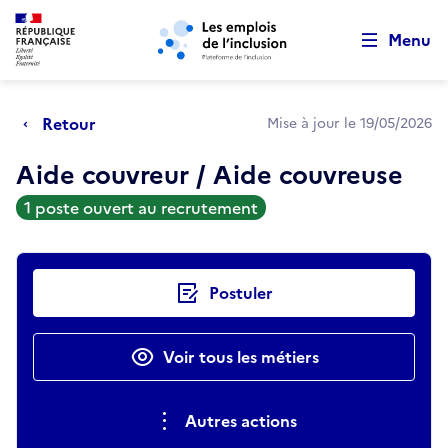
Retour au début de la page
Panneau de gestion des cookies
Aller au menu principal
Aller au contenu principal
Menu
Retour
Mise à jour le 19/05/2026
Aide couvreur / Aide couvreuse
1 poste ouvert au recrutement
Actions rapides
Postuler
Voir tous les métiers
Autres actions