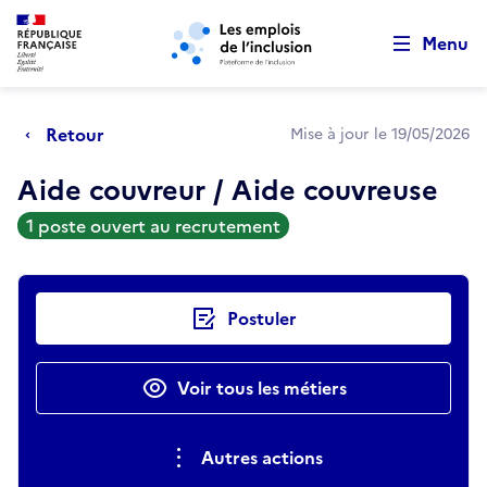
Retour au début de la page
Panneau de gestion des cookies
Aller au menu principal
Aller au contenu principal
Menu
Retour
Mise à jour le 19/05/2026
Aide couvreur / Aide couvreuse
1 poste ouvert au recrutement
Actions rapides
Postuler
Voir tous les métiers
Autres actions