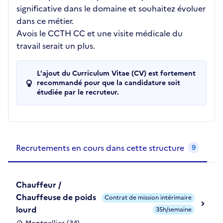
significative dans le domaine et souhaitez évoluer
dans ce métier.
Avois le CCTH CC et une visite médicale du
travail serait un plus.
L'ajout du Curriculum Vitae (CV) est fortement
recommandé pour que la candidature soit
étudiée par le recruteur.
Recrutements de la structure
slide
1
of 1
Recrutements en cours dans cette structure
9
Chauffeur /
Chauffeuse de poids
Contrat de mission intérimaire
lourd
35h/semaine