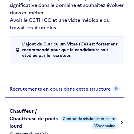
significative dans le domaine et souhaitez évoluer
dans ce métier.
Avois le CCTH CC et une visite médicale du
travail serait un plus.
L'ajout du Curriculum Vitae (CV) est fortement
recommandé pour que la candidature soit
étudiée par le recruteur.
Recrutements de la structure
slide
1
of 1
Recrutements en cours dans cette structure
9
Chauffeur /
Chauffeuse de poids
Contrat de mission intérimaire
lourd
35h/semaine