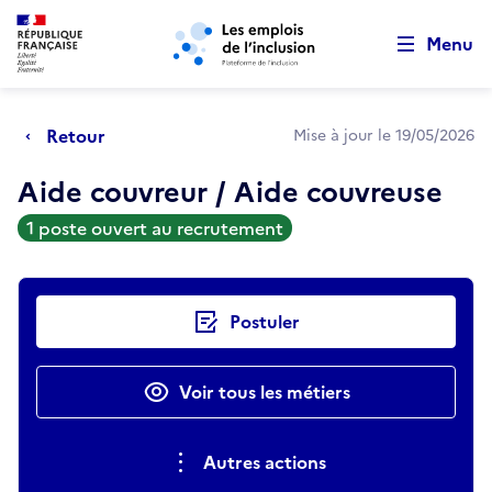
Retour au début de la page
Panneau de gestion des cookies
Aller au menu principal
Aller au contenu principal
Menu
Retour
Mise à jour le 19/05/2026
Aide couvreur / Aide couvreuse
1 poste ouvert au recrutement
Actions rapides
Postuler
Voir tous les métiers
Autres actions