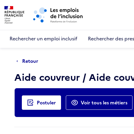
Retour au début de la page
Panneau de gestion des cookies
Aller au menu principal
Aller au contenu principal
Rechercher un emploi inclusif
Rechercher des pres
Retour
Aide couvreur / Aide cou
Actions rapides
Postuler
Voir tous les métiers