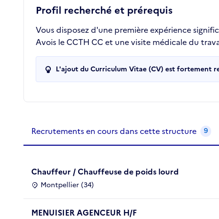
Profil recherché et prérequis
Vous disposez d'une première expérience signific
Avois le CCTH CC et une visite médicale du travai
L'ajout du Curriculum Vitae (CV) est fortement 
Recrutements de la structure
slide
1
of 1
Recrutements en cours dans cette structure
9
Chauffeur / Chauffeuse de poids lourd
Montpellier (34)
MENUISIER AGENCEUR H/F