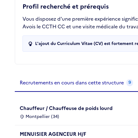
Profil recherché et prérequis
Vous disposez d'une première expérience signific
Avois le CCTH CC et une visite médicale du travai
L'ajout du Curriculum Vitae (CV) est fortement 
Recrutements de la structure
slide
1
of 1
Recrutements en cours dans cette structure
9
Chauffeur / Chauffeuse de poids lourd
Montpellier (34)
MENUISIER AGENCEUR H/F