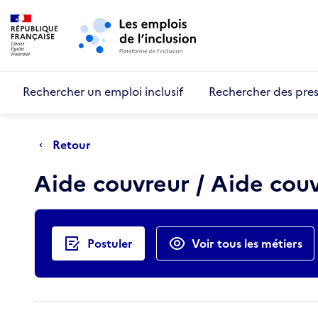
Retour au début de la page
Panneau de gestion des cookies
Aller au menu principal
Aller au contenu principal
Rechercher un emploi inclusif
Rechercher des pres
Retour
Aide couvreur / Aide cou
Actions rapides
Postuler
Voir tous les métiers