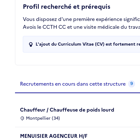
Profil recherché et prérequis
Vous disposez d'une première expérience signific
Avois le CCTH CC et une visite médicale du travai
L'ajout du Curriculum Vitae (CV) est fortement 
Recrutements de la structure
slide
1
of 1
Recrutements en cours dans cette structure
9
Chauffeur / Chauffeuse de poids lourd
Montpellier (34)
MENUISIER AGENCEUR H/F