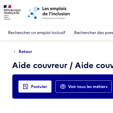
Retour au début de la page
Panneau de gestion des cookies
Aller au menu principal
Aller au contenu principal
Rechercher un emploi inclusif
Rechercher des pres
Retour
Aide couvreur / Aide cou
Actions rapides
Postuler
Voir tous les métiers