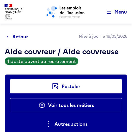
Retour au début de la page
Panneau de gestion des cookies
Aller au menu principal
Aller au contenu principal
Menu
Retour
Mise à jour le 19/05/2026
Aide couvreur / Aide couvreuse
1 poste ouvert au recrutement
Actions rapides
Postuler
Voir tous les métiers
Autres actions