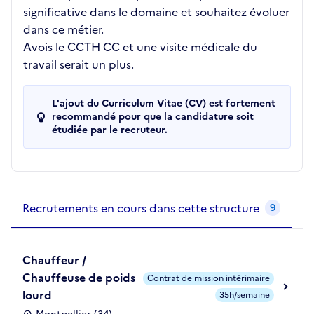
significative dans le domaine et souhaitez évoluer
dans ce métier.
Avois le CCTH CC et une visite médicale du
travail serait un plus.
L'ajout du Curriculum Vitae (CV) est fortement
recommandé pour que la candidature soit
étudiée par le recruteur.
Recrutements de la structure
slide
1
of 1
Recrutements en cours dans cette structure
9
Chauffeur /
Chauffeuse de poids
Contrat de mission intérimaire
lourd
35h/semaine