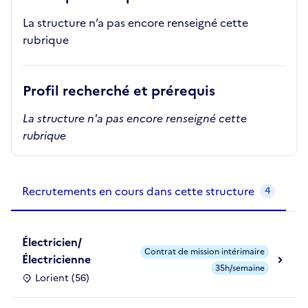
La structure n’a pas encore renseigné cette
rubrique
Profil recherché et prérequis
La structure n'a pas encore renseigné cette
rubrique
Recrutements de la structure
slide
1
of 1
Recrutements en cours dans cette structure
4
Électricien/
Contrat de mission intérimaire
Électricienne
35h/semaine
Lorient (56)