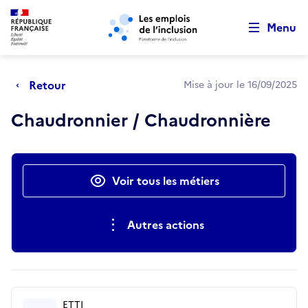
Retour au début de la page
Panneau de gestion des cookies
Aller au menu principal
Aller au contenu principal
Menu
Retour
Mise à jour le 16/09/2025
Chaudronnier / Chaudronnière
Actions rapides
Voir tous les métiers
Autres actions
ETTI