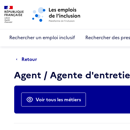
Retour au début de la page
Panneau de gestion des cookies
Aller au menu principal
Aller au contenu principal
Rechercher un emploi inclusif
Rechercher des pres
Retour
Agent / Agente d'entretie
Actions rapides
Voir tous les métiers