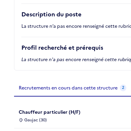
Description du poste
La structure n’a pas encore renseigné cette rubr
Profil recherché et prérequis
La structure n'a pas encore renseigné cette rubri
Recrutements de la structure
slide
1
of 1
Recrutements en cours dans cette structure
2
Chauffeur particulier (H/F)
Gaujac (30)