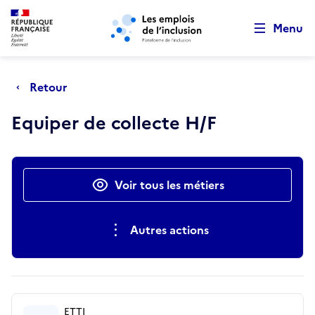
Retour au début de la page
Panneau de gestion des cookies
Aller au menu principal
Aller au contenu principal
Menu
Retour
Equiper de collecte H/F
Actions rapides
Voir tous les métiers
Autres actions
ETTI