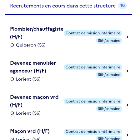
Recrutements de la structure
slide
1
of 1
Recrutements en cours dans cette structure
16
Plombier/chauffagiste
Contrat de mission intérimaire
(H/F)
35h/semaine
Quiberon (56)
Devenez menuisier
Contrat de mission intérimaire
agenceur (H/F)
35h/semaine
Lorient (56)
Devenez maçon vrd
Contrat de mission intérimaire
(H/F)
35h/semaine
Lorient (56)
Maçon vrd (H/F)
Contrat de mission intérimaire
35h/semaine
Lorient (56)