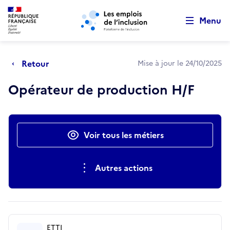
Retour au début de la page
Panneau de gestion des cookies
Aller au menu principal
Aller au contenu principal
Menu
Retour
Mise à jour le 24/10/2025
Opérateur de production H/F
Actions rapides
Voir tous les métiers
Autres actions
ETTI