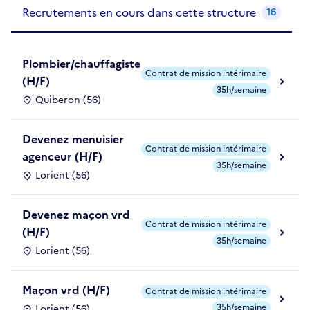
Recrutements de la structure
slide
1
of 1
Recrutements en cours dans cette structure
16
Plombier/chauffagiste
Contrat de mission intérimaire
(H/F)
35h/semaine
Quiberon (56)
Devenez menuisier
Contrat de mission intérimaire
agenceur (H/F)
35h/semaine
Lorient (56)
Devenez maçon vrd
Contrat de mission intérimaire
(H/F)
35h/semaine
Lorient (56)
Maçon vrd (H/F)
Contrat de mission intérimaire
35h/semaine
Lorient (56)