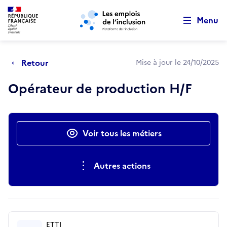
Retour au début de la page
Panneau de gestion des cookies
Aller au menu principal
Aller au contenu principal
Menu
Retour
Mise à jour le 24/10/2025
Opérateur de production H/F
Actions rapides
Voir tous les métiers
Autres actions
ETTI