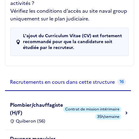
activités ?
Vérifiez les conditions d’accès au site naval group
uniquement sur le plan judiciaire.
L'ajout du Curriculum Vitae (CV) est fortement
recommandé pour que la candidature soit
étudiée par le recruteur.
Recrutements de la structure
slide
1
of 1
Recrutements en cours dans cette structure
16
Plombier/chauffagiste
Contrat de mission intérimaire
(H/F)
35h/semaine
Quiberon (56)
Devenez menuisier