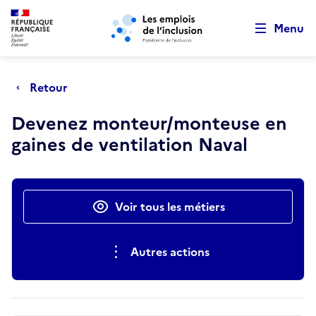
Retour au début de la page
Panneau de gestion des cookies
Aller au menu principal
Aller au contenu principal
Menu
Retour
Devenez monteur/monteuse en
gaines de ventilation Naval
Actions rapides
Voir tous les métiers
Autres actions