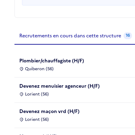
Recrutements de la structure
slide
1
of 1
Recrutements en cours dans cette structure
16
Plombier/chauffagiste (H/F)
Quiberon (56)
Devenez menuisier agenceur (H/F)
Lorient (56)
Devenez maçon vrd (H/F)
Lorient (56)