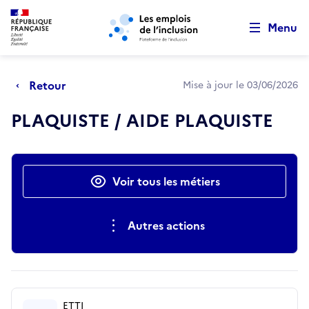
Retour au début de la page
Panneau de gestion des cookies
Aller au menu principal
Aller au contenu principal
Menu
Retour
Mise à jour le 03/06/2026
PLAQUISTE / AIDE PLAQUISTE
Actions rapides
Voir tous les métiers
Autres actions
ETTI