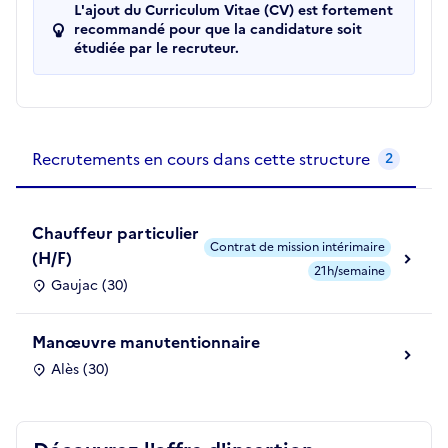
L'ajout du Curriculum Vitae (CV) est fortement
recommandé pour que la candidature soit
étudiée par le recruteur.
Recrutements de la structure
slide
1
of 1
Recrutements en cours dans cette structure
2
Chauffeur particulier
Contrat de mission intérimaire
(H/F)
21h/semaine
Gaujac (30)
Manœuvre manutentionnaire
Alès (30)