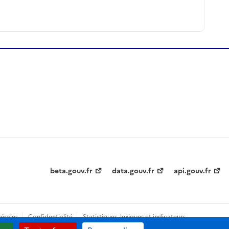
beta.gouv.fr
data.gouv.fr
api.gouv.fr
érales
Confidentialité
Statistiques, lexiques et indicateurs