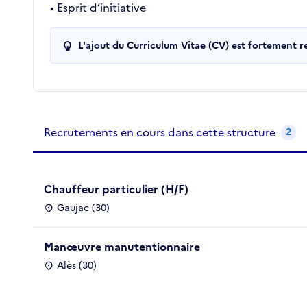
• Esprit d’initiative
L'ajout du Curriculum Vitae (CV) est fortement 
Recrutements de la structure
slide
1
of 1
Recrutements en cours dans cette structure
2
Chauffeur particulier (H/F)
Gaujac (30)
Manœuvre manutentionnaire
Alès (30)