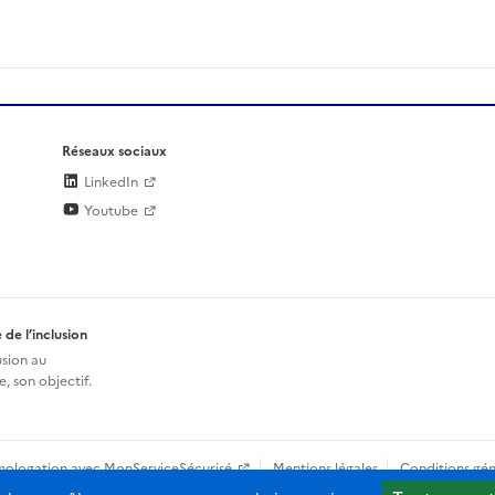
Réseaux sociaux
LinkedIn
Youtube
 de l’inclusion
usion au
, son objectif.
mologation avec MonServiceSécurisé
Mentions légales
Conditions gén