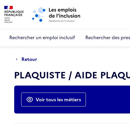
Retour au début de la page
Panneau de gestion des cookies
Aller au menu principal
Aller au contenu principal
Rechercher un emploi inclusif
Rechercher des pres
Retour
PLAQUISTE / AIDE PLAQ
Actions rapides
Voir tous les métiers