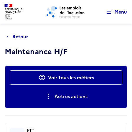
Retour au début de la page
Panneau de gestion des cookies
Aller au menu principal
Aller au contenu principal
Menu
Retour
Maintenance H/F
Actions rapides
Voir tous les métiers
Autres actions
ETTI