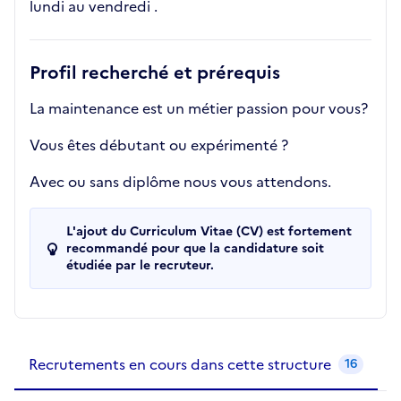
lundi au vendredi .
Profil recherché et prérequis
La maintenance est un métier passion pour vous?
Vous êtes débutant ou expérimenté ?
Avec ou sans diplôme nous vous attendons.
L'ajout du Curriculum Vitae (CV) est fortement
recommandé pour que la candidature soit
étudiée par le recruteur.
Recrutements de la structure
slide
1
of 1
Recrutements en cours dans cette structure
16