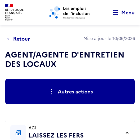
Retour au début de la page
Panneau de gestion des cookies
Aller au menu principal
Aller au contenu principal
Menu
Retour
Mise à jour le 10/06/2026
AGENT/AGENTE D'ENTRETIEN
DES LOCAUX
Actions rapides
Autres actions
ACI
LAISSEZ LES FERS