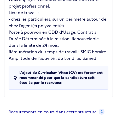
projet professionnel.
Lieu de travail :
- chez les particuliers, sur un périmètre autour de
chez l’agent(e) polyvalent(e)
Poste à pourvoir en CDD d’Usage. Contrat à
Durée Déterminée à la mission. Renouvelable
dans la limite de 24 mois.
Rémunération du temps de travail : SMIC horaire
Amplitude de l’activité : du Lundi au Samedi
L'ajout du Curriculum Vitae (CV) est fortement
recommandé pour que la candidature soit
étudiée par le recruteur.
Recrutements de la structure
slide
1
of 1
Recrutements en cours dans cette structure
2