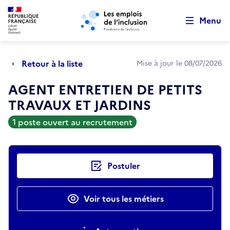
Retour au début de la page
Panneau de gestion des cookies
Aller au menu principal
Aller au contenu principal
Menu
Retour à la liste
Mise à jour le 08/07/2026
AGENT ENTRETIEN DE PETITS
TRAVAUX ET JARDINS
1 poste ouvert au recrutement
Actions rapides
Postuler
Voir tous les métiers