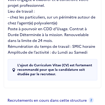
projet professionnel.
Lieu de travail :
- chez les particuliers, sur un périmètre autour de
chez l’agent(e) polyvalent(e)
Poste à pourvoir en CDD d’Usage. Contrat à
Durée Déterminée à la mission. Renouvelable
dans la limite de 24 mois.
Rémunération du temps de travail : SMIC horaire
Amplitude de l’activité : du Lundi au Samedi
L'ajout du Curriculum Vitae (CV) est fortement
recommandé pour que la candidature soit
étudiée par le recruteur.
Recrutements de la structure
slide
1
of 1
Recrutements en cours dans cette structure
2