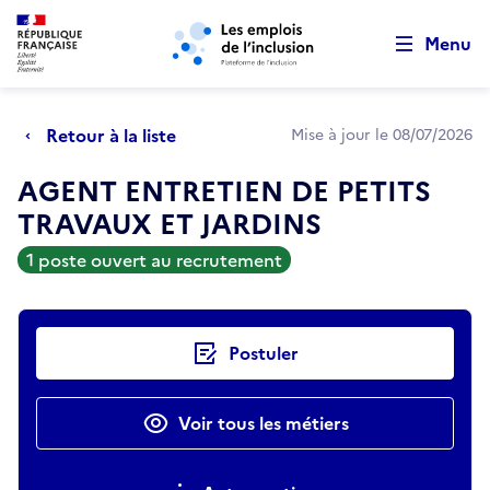
Retour au début de la page
Panneau de gestion des cookies
Aller au menu principal
Aller au contenu principal
Menu
Retour à la liste
Mise à jour le 08/07/2026
AGENT ENTRETIEN DE PETITS
TRAVAUX ET JARDINS
1 poste ouvert au recrutement
Actions rapides
Postuler
Voir tous les métiers