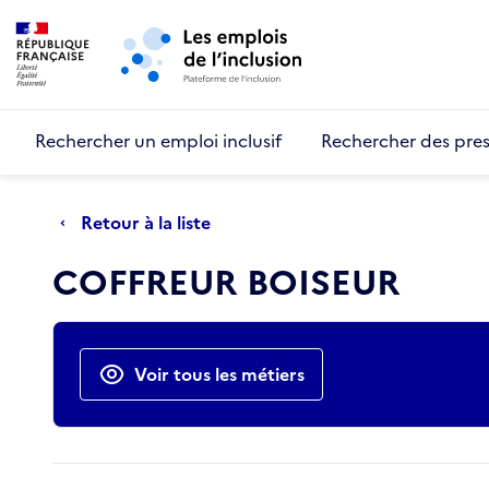
Retour au début de la page
Panneau de gestion des cookies
Aller au menu principal
Aller au contenu principal
Rechercher un emploi inclusif
Rechercher des pres
Retour à la liste
COFFREUR BOISEUR
Actions rapides
Voir tous les métiers