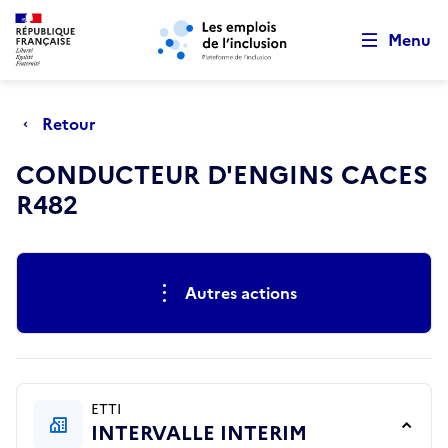
Retour au début de la page
Panneau de gestion des cookies
Aller au menu principal
Aller au contenu principal
Menu
Retour
CONDUCTEUR D'ENGINS CACES
R482
Actions rapides
Autres actions
ETTI
INTERVALLE INTERIM