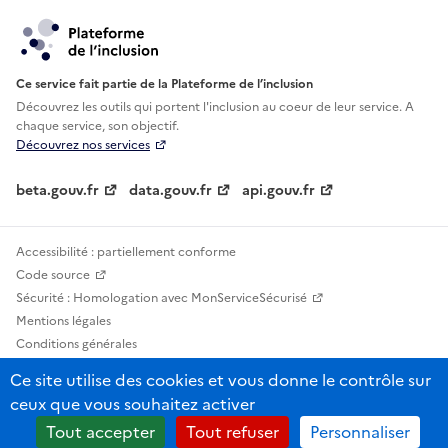
Ce service fait partie de la Plateforme de l’inclusion
Découvrez les outils qui portent l'inclusion au
coeur de leur service. A
chaque service, son objectif.
Découvrez nos services
beta.gouv.fr
data.gouv.fr
api.gouv.fr
Accessibilité : partiellement conforme
Code source
Sécurité : Homologation avec MonServiceSécurisé
Mentions légales
Conditions générales
Confidentialité
Ce site utilise des cookies et vous donne le contrôle sur
Statistiques, lexiques et indicateurs
ceux que vous souhaitez activer
Sauf mention contraire, tous les contenus de ce site sont sous licence
Tout accepter
Tout refuser
Personnaliser
etalab-2.0