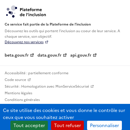
Ce service fait partie de la Plateforme de l’inclusion
Découvrez les outils qui portent l'inclusion au
coeur de leur service. A
chaque service, son objectif.
Découvrez nos services
beta.gouv.fr
data.gouv.fr
api.gouv.fr
Accessibilité : partiellement conforme
Code source
Sécurité : Homologation avec MonServiceSécurisé
Mentions légales
Conditions générales
Confidentialité
Ce site utilise des cookies et vous donne le contrôle sur
Statistiques, lexiques et indicateurs
ceux que vous souhaitez activer
Sauf mention contraire, tous les contenus de ce site sont sous licence
Tout accepter
Tout refuser
Personnaliser
etalab-2.0