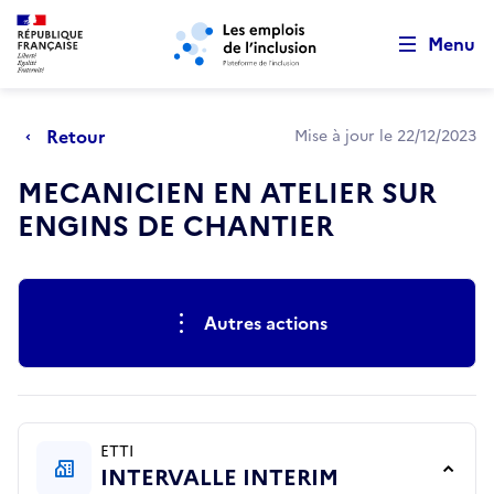
Retour au début de la page
Panneau de gestion des cookies
Aller au menu principal
Aller au contenu principal
Menu
Retour
Mise à jour le 22/12/2023
MECANICIEN EN ATELIER SUR
ENGINS DE CHANTIER
Actions rapides
Autres actions
ETTI
INTERVALLE INTERIM