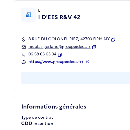
EI
I D'EES R&V 42
8 RUE DU COLONEL RIEZ, 42700 FIRMINY
Copier
nicolas.gerland@groupeidees.fr
Copier
06 58 63 63 94
Copier
https://www.groupeidees.fr/
Informations générales
Type de contrat
CDD insertion