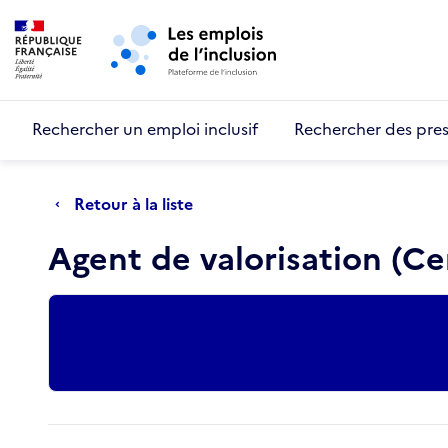
Retour au début de la page
Panneau de gestion des cookies
Aller au menu principal
Aller au contenu principal
Rechercher un emploi inclusif
Rechercher des pres
Retour à la liste
Agent de valorisation (Ce
Actions rapides