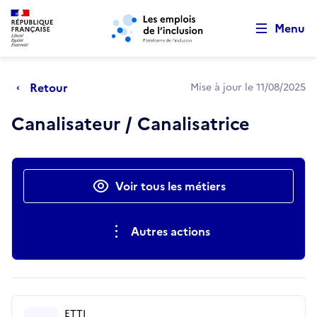
Retour au début de la page
Panneau de gestion des cookies
Aller au menu principal
Aller au contenu principal
Menu
Retour
Mise à jour le 11/08/2025
Canalisateur / Canalisatrice
Actions rapides
Voir tous les métiers
Autres actions
ETTI