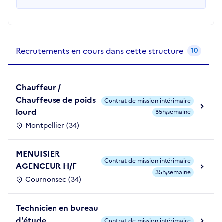
Recrutements de la structure
slide
1
of 1
Recrutements en cours dans cette structure
10
Chauffeur /
Chauffeuse de poids
Contrat de mission intérimaire
lourd
35h/semaine
Montpellier (34)
MENUISIER
Contrat de mission intérimaire
AGENCEUR H/F
35h/semaine
Cournonsec (34)
Technicien en bureau
d'étude
Contrat de mission intérimaire