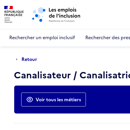
Retour au début de la page
Panneau de gestion des cookies
Aller au menu principal
Aller au contenu principal
Rechercher un emploi inclusif
Rechercher des pres
Retour
Canalisateur / Canalisatri
Actions rapides
Voir tous les métiers