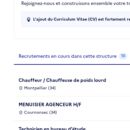
Rejoignez-nous et construisons ensemble votre tra
L'ajout du Curriculum Vitae (CV) est fortement 
Recrutements de la structure
slide
1
of 1
Recrutements en cours dans cette structure
10
Chauffeur / Chauffeuse de poids lourd
Montpellier (34)
MENUISIER AGENCEUR H/F
Cournonsec (34)
Technicien en bureau d'étude