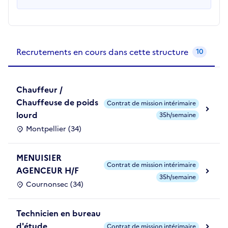
Recrutements de la structure
slide
1
of 1
Recrutements en cours dans cette structure
10
Chauffeur /
Chauffeuse de poids
Contrat de mission intérimaire
lourd
35h/semaine
Montpellier (34)
MENUISIER
Contrat de mission intérimaire
AGENCEUR H/F
35h/semaine
Cournonsec (34)
Technicien en bureau
d'étude
Contrat de mission intérimaire