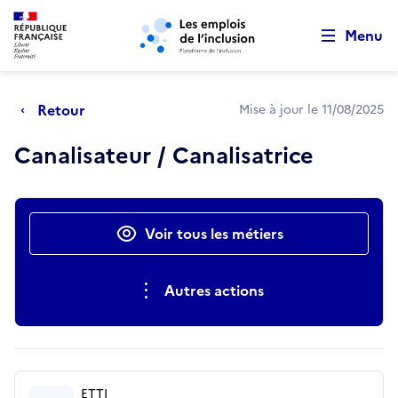
Retour au début de la page
Panneau de gestion des cookies
Aller au menu principal
Aller au contenu principal
Menu
Retour
Mise à jour le 11/08/2025
Canalisateur / Canalisatrice
Actions rapides
Voir tous les métiers
Autres actions
ETTI