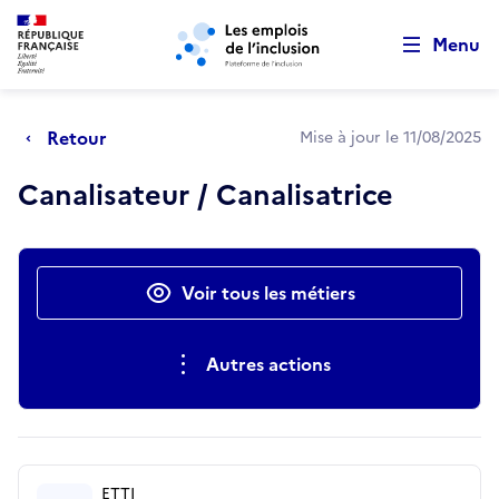
Retour au début de la page
Panneau de gestion des cookies
Aller au menu principal
Aller au contenu principal
Menu
Retour
Mise à jour le 11/08/2025
Canalisateur / Canalisatrice
Actions rapides
Voir tous les métiers
Autres actions
ETTI