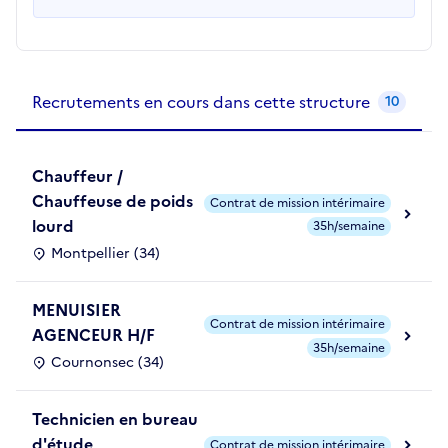
Recrutements de la structure
slide
1
of 1
Recrutements en cours dans cette structure
10
Chauffeur /
Chauffeuse de poids
Contrat de mission intérimaire
lourd
35h/semaine
Montpellier (34)
MENUISIER
Contrat de mission intérimaire
AGENCEUR H/F
35h/semaine
Cournonsec (34)
Technicien en bureau
d'étude
Contrat de mission intérimaire