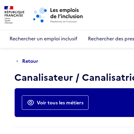
Retour au début de la page
Panneau de gestion des cookies
Aller au menu principal
Aller au contenu principal
Rechercher un emploi inclusif
Rechercher des pres
Retour
Canalisateur / Canalisatri
Actions rapides
Voir tous les métiers