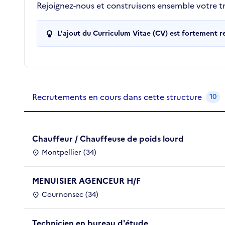
Rejoignez-nous et construisons ensemble votre tra
L'ajout du Curriculum Vitae (CV) est fortement 
Recrutements de la structure
slide
1
of 1
Recrutements en cours dans cette structure
10
Chauffeur / Chauffeuse de poids lourd
Montpellier (34)
MENUISIER AGENCEUR H/F
Cournonsec (34)
Technicien en bureau d'étude